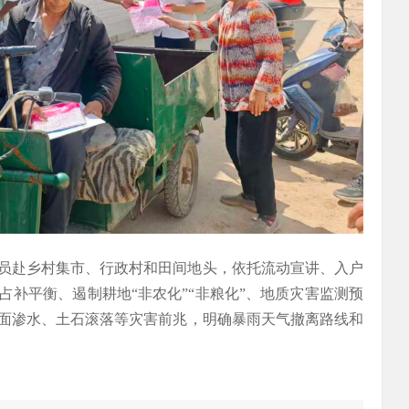
员赴乡村集市、行政村和田间地头，依托流动宣讲、入户
补平衡、遏制耕地“非农化”“非粮化”、地质灾害监测预
面渗水、土石滚落等灾害前兆，明确暴雨天气撤离路线和