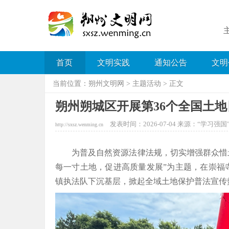
首页
文明实践
通知公告
文明
当前位置：
朔州文明网
>
主题活动
> 正文
朔州朔城区开展第36个全国土
发表时间：2026-07-04 来源：“学习强国
http://sxsz.wenming.cn
为普及自然资源法律法规，切实增强群众惜土
每一寸土地，促进高质量发展”为主题，在崇福
镇执法队下沉基层，掀起全域土地保护普法宣传