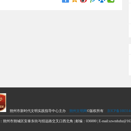
朔州市新时代文明实践指导中心主办
朔州文明网
©版权所有
京ICP备100314
朔州市朔城区安泰东街与招远路交叉口西北角 | 邮编：036000 | E-mail:szwmbzhz@163