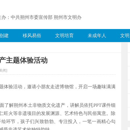
主办：中共朔州市委宣传部 朔州市文明办
创建
移风易俗
文明培育
未成年人
文明
产主题体验活动
关闭]
题体验活动，邀请小朋友走进博物馆，开启一场趣味满满
面了解朔州本土非物质文化遗产，讲解员依托PPT课件细
仁旺火等非遗项目的发展渊源、艺术特色与民俗寓意。除
手绘环节，孩子们兴致勃勃、专注投入，一笔一画精心勾
感受非遗艺术的独特韵味。