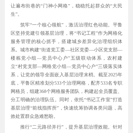
让遍布街巷的“门神小网格”，稳稳托起群众的“大民
生”。
筑牢“一个核心领航”，激活治理红色动能。平鲁
区坚持党建引领基层治理，将“书记工程”作为网格化
服务管理的核心抓手，搭建城乡差异化治理组织体
系。城市构建“街道党工委—社区党委—小区党支部—
楼栋党小组—党员中心户”五级联动体系，农村建
立“村党支部—网格党小组—党员中心户”三级落实体
系，让党的领导全面嵌入基层治理末梢。截至2025年
底，平鲁区精准划分533个治理网格，配齐533名专职
网格员，组建368个网格服务团队，构建起全员覆盖、
分工明确的治理队伍。同时，依托“书记工作室”打造
基层治理“前线指挥所”，快速统筹协调各类问题，高
效处置群众急难愁盼。
推行“二元路径并行”，提升基层治理效能。针对