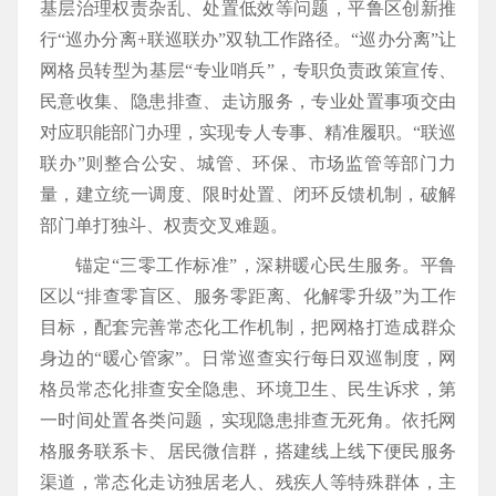
基层治理权责杂乱、处置低效等问题，平鲁区创新推
行“巡办分离+联巡联办”双轨工作路径。“巡办分离”让
网格员转型为基层“专业哨兵”，专职负责政策宣传、
民意收集、隐患排查、走访服务，专业处置事项交由
对应职能部门办理，实现专人专事、精准履职。“联巡
联办”则整合公安、城管、环保、市场监管等部门力
量，建立统一调度、限时处置、闭环反馈机制，破解
部门单打独斗、权责交叉难题。
锚定“三零工作标准”，深耕暖心民生服务。平鲁
区以“排查零盲区、服务零距离、化解零升级”为工作
目标，配套完善常态化工作机制，把网格打造成群众
身边的“暖心管家”。日常巡查实行每日双巡制度，网
格员常态化排查安全隐患、环境卫生、民生诉求，第
一时间处置各类问题，实现隐患排查无死角。依托网
格服务联系卡、居民微信群，搭建线上线下便民服务
渠道，常态化走访独居老人、残疾人等特殊群体，主