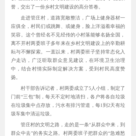
誉，交出了一份乡村文明建设的高分答卷。
走进管庄村，道路宽敞整洁，广场上健身器材一
应俱全，村民们或跳舞、或健身，脸上洋溢着幸福的
笑容。这个曾经名不见经传的小村落能够名扬全国，
离不开村两委班子多年来在乡村文明建设上的辛勤耕
耘与不懈探索。一直以来，村两委班子坚持常态化入
户走访，广泛听取群众意见建议，在环境卫生治理
中，结合村情实际制定解决方案，受到村民高度赞
扬。
村干部告诉记者，村两委成立了5人小组，制定了
门前“三包”制，每天不定时地清扫，各户将各自垃圾
在垃圾集中点存放，污水有排污管道，每1到2天有垃
圾车集中清运垃圾。
管庄村的文明之路，走的是一条“从群众中来，到
群众中去”的务实之路。村两委班子把群众的“急难愁