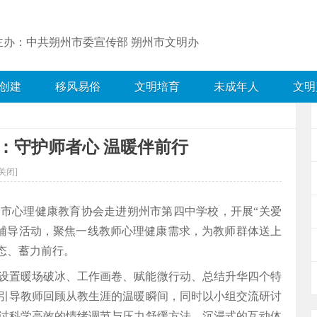
主办：中共朔州市委宣传部 朔州市文明办
创建
移风易俗
文明培育
未成年人
文明
：守护师者心 温暖伴前行
关闭]
市心理健康教育协会走进朔州市第四中学校，开展“关爱
理辅导活动，聚焦一线教师心理健康需求，为教师群体送上
态、蓄力前行。
设置暖场破冰、工作画卷、赋能微行动、总结升华四个特
引导教师回顾从教生涯的温暖瞬间，同时以小组交流研讨
讨科学高效的情绪调节与压力舒缓方法。沉浸式的互动体