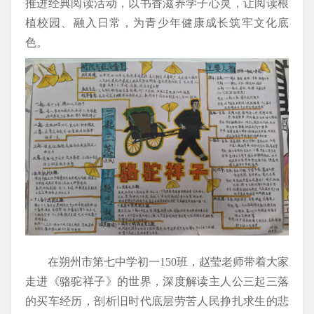
推进经典阅读活动，以书香滋养学子心灵，让阅读根
植校园、融入日常，为青少年健康成长筑牢文化底
色。
在朔州市第七中学初一150班，赵莹老师带着大家
走进《骆驼祥子》的世界，深度解读主人公三起三落
的买车经历，剖析旧时代底层劳苦人民挣扎求生的悲