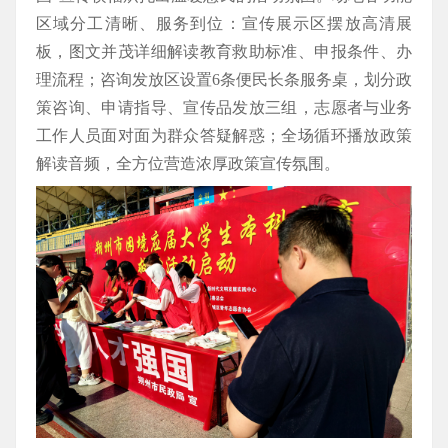
区域分工清晰、服务到位：宣传展示区摆放高清展
板，图文并茂详细解读教育救助标准、申报条件、办
理流程；咨询发放区设置6条便民长条服务桌，划分政
策咨询、申请指导、宣传品发放三组，志愿者与业务
工作人员面对面为群众答疑解惑；全场循环播放政策
解读音频，全方位营造浓厚政策宣传氛围。