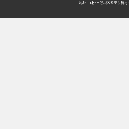
地址：朔州市朔城区安泰东街与招远路交叉口西