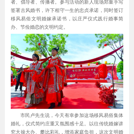
者、倡导者、传播者。参与活动的新人现场郑重手写
签署古风婚书，许下相守一生的忠贞承诺，同时签订
移风易俗文明婚嫁承诺书，以庄严仪式践行婚事简
办、节俭婚恋的文明约定。
市民卢先生说，今天有幸参加这场移风易俗集体
婚礼，仪式简约庄重又氛围感十足。以往传统婚嫁讲
究大操大办、攀比彩礼，增添家庭负担，这次文明婚