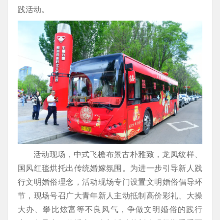
践活动。
活动现场，中式飞檐布景古朴雅致，龙凤纹样、
国风红毯烘托出传统婚嫁氛围。为进一步引导新人践
行文明婚俗理念，活动现场专门设置文明婚俗倡导环
节，现场号召广大青年新人主动抵制高价彩礼、大操
大办、攀比炫富等不良风气，争做文明婚俗的践行