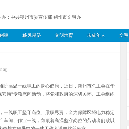
主办：中共朔州市委宣传部 朔州市文明办
创建
移风易俗
文明培育
未成年人
文明
关闭]
维护高温一线职工的身心健康，近日，朔州市总工会在华
保安康”专项慰问活动，将党和政府的深切关怀、工会组织
，一线职工坚守岗位、履职尽责，全力保障区域电力稳定
产车间、作业一线，向顶着高温坚守岗位的劳动者们致以
，为奋战在酷暑中的一线工作者送去丝丝凉意。