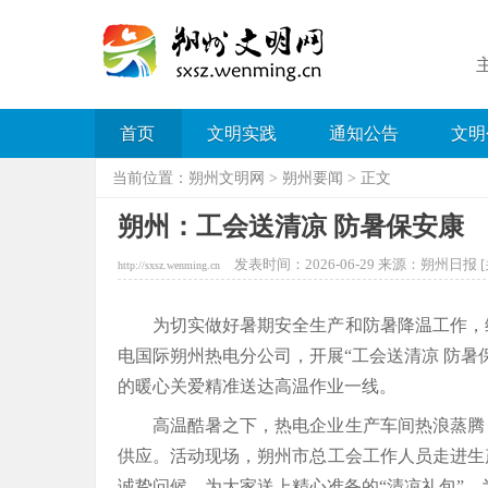
首页
文明实践
通知公告
文明
当前位置：
朔州文明网
>
朔州要闻
> 正文
朔州：工会送清凉 防暑保安康
发表时间：2026-06-29 来源：朔州日报 [
http://sxsz.wenming.cn
为切实做好暑期安全生产和防暑降温工作，
电国际朔州热电分公司，开展“工会送清凉 防暑
的暖心关爱精准送达高温作业一线。
高温酷暑之下，热电企业生产车间热浪蒸腾
供应。活动现场，朔州市总工会工作人员走进生
诚挚问候，为大家送上精心准备的“清凉礼包”