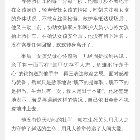
等待救护车的每一分每一秒，他都寸步不离地守
在女孩身边，轻声安抚女孩的情绪，时刻关注着女孩
的身体状况，不敢有丝毫松懈。救护车抵达现场后，
他又主动上前，协助女孩家人和医护人员小心将女孩
抬上救护车。在确认女孩安全后，他没有留下姓名，
没有索要任何回报，默默转身离开了。
事后，女孩父母心怀感激，几经周折找到岳斌，
亲手将一面写有“卸甲犹存军人志，危难躬行赤子
心”的锦旗送到他手中，再三表达救命之恩。面对感谢
与赞誉，岳斌只是憨厚地说“脱下的是军装，脱不下的
是担当。生命只有一次，救人是出于本能”。他还坚定
地表示，若是再遇到这样的情况，自己依旧会毫不犹
豫地冲上去。
他没有惊天动地的壮举，却在生死关头用凡人之
力守护了鲜活的生命，用凡人善举传递了人间大爱。