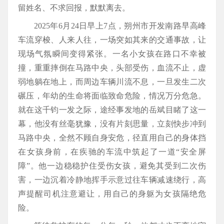
留姓名、不求回报，默默离去。
2025年6月24日早上7点，朔州市开发南路早高峰
车流穿梭、人来人往，一场突如其来的交通事故，让
现场气氛瞬间变得紧张。一名小女孩在路口不幸被
撞，重重摔倒在马路中央，头部受伤，血流不止，虚
弱地躺在地上，而周边车辆川流不息，一旦发生二次
碾压，年幼的生命将面临致命危险，情况万分危急。
就在这千钧一发之际，途经事发地的岳斌目睹了这一
幕，他没有丝毫犹豫，没有片刻思量，立刻快步冲到
马路中央，全然不顾自身安危，径直用自己的身体挡
在女孩身前，在疾驰的车流中筑起了一道“安全屏
障”。他一边稳稳护住受伤女孩，避免其受到二次伤
害，一边沉着冷静地挥手示意过往车辆减速绕行，高
声提醒司机注意避让，用自己的身躯为女孩隔绝危
险。