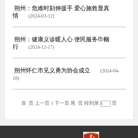
朔州：危难时刻伸援手 爱心施救显真
情
(2024-03-12)
朔州：健康义诊暖人心 便民服务巾帼
行
(2024-12-17)
朔州怀仁市见义勇为协会成立
(2024-04-
18)
首 页
上一页
1
下一页
尾 页
转到第
页